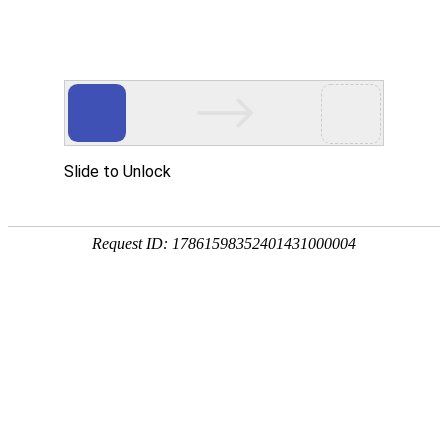
网站首页
最新资讯
当前位置：
首页
>>
政策法规
>>
标准
爆破安
发布时间：2018-10
标准09标准09