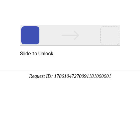
资讯
会员风采
政策
：
首页
>>
最新资讯
>>
监管服务
省民用爆炸物品视频监控系统运维技术服务采购项目（采购