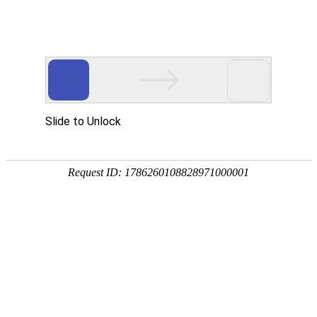
网站首页
最新资讯
当前位置：
首页
>>
教育培训
>>
在线教育
爆破作业单位资
发布时间：2018-10
爆破作业单位资质条件和管理要求（GA990-2012）